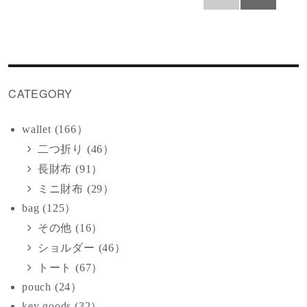
稿
次の
ペー
ジ
の
ペ
CATEGORY
ー
wallet (166）
ジ
二つ折り (46）
長財布 (91）
送
ミニ財布 (29）
bag (125）
り
その他 (16）
ショルダー (46）
トート (67）
pouch (24）
key goods (32）