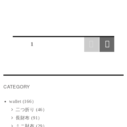
投
ページ
1
稿
次の
ペー
ジ
の
ペ
CATEGORY
ー
wallet (166）
ジ
二つ折り (46）
長財布 (91）
送
ミニ財布 (29）