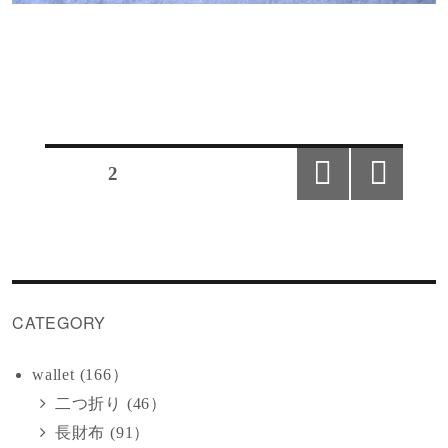
投
ページ
2
稿
前の
次の
ペー
ペー
ジ
ジ
の
ペ
CATEGORY
ー
wallet (166）
ジ
二つ折り (46）
長財布 (91）