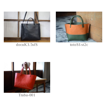
docuK3.5sfS
totoSf-st2c
Traba-001