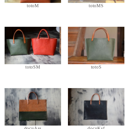
totoM
totoMS
totoSM
totoS
docuAss
docuKsf