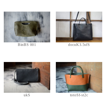
BinBS 001
docuK3.5sfS
ukS
totoSf-st2c