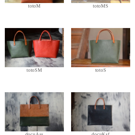
totoM
totoMS
totoSM
totoS
docuAss
docuKsf