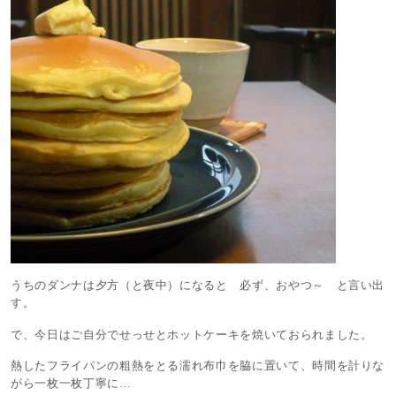
うちのダンナは夕方（と夜中）になると 必ず、おやつ～ と言い出
す。
で、今日はご自分でせっせとホットケーキを焼いておられました。
熱したフライパンの粗熱をとる濡れ布巾を脇に置いて、時間を計りな
がら一枚一枚丁寧に…