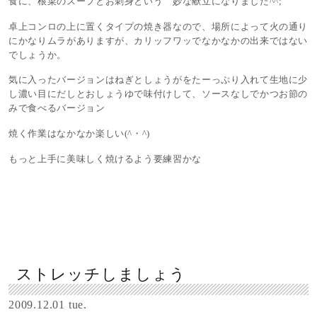
食に、根菜のスープとお刺身という 妙な献立になりました^^;
卓上コンロの上に置くタイプの焼き器なので、場所によって火の通り
にかなりムラがありますが、カリッフワッでなかなかの出来ではない
でしょうか。
気に入ったバージョンはねぎとしょうがをたーっぷり入れて生地に少
し濃い目にだしとおしょうゆで味付けして、ソースなしでかつお節の
みで食べるバージョン
焼く作業はなかなか楽しい(^・^)
もっと上手に美味しく焼けるよう要練習かな
ストレッチしましょう
2009.12.01 tue.