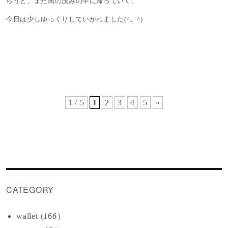
らうと、また闇の茂みの中に帰っていく。
今日は少しゆっくりしていかれました(^。^)
1 / 5
1
2
3
4
5
»
CATEGORY
wallet (166）