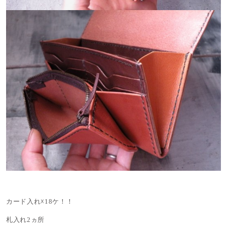
カード入れ☓18ケ！！
札入れ2ヵ所