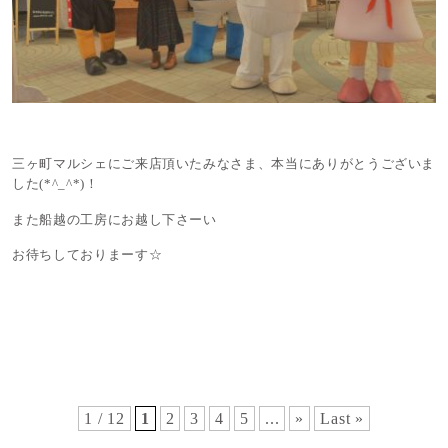
三ヶ町マルシェにご来店頂いたみなさま、本当にありがとうございま
した(*^_^*)！
また船越の工房にお越し下さーい
お待ちしておりまーす☆
1 / 12
1
2
3
4
5
...
»
Last »