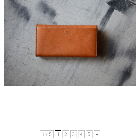
1 / 5
1
2
3
4
5
»