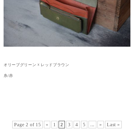
オリーブグリーン ☓ レッドブラウン
糸/赤
Page 2 of 15
«
1
2
3
4
5
...
»
Last »