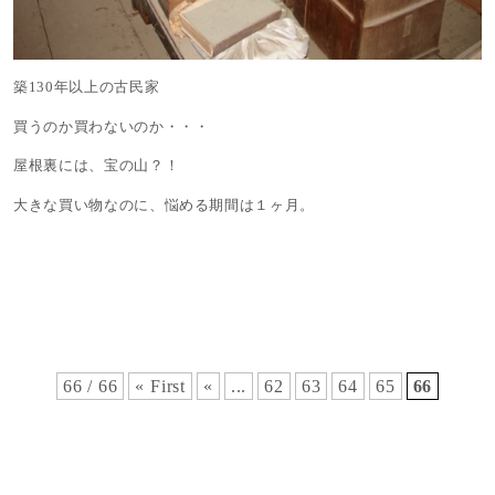
築130年以上の古民家
買うのか買わないのか・・・
屋根裏には、宝の山？！
大きな買い物なのに、悩める期間は１ヶ月。
66 / 66
« First
«
...
62
63
64
65
66