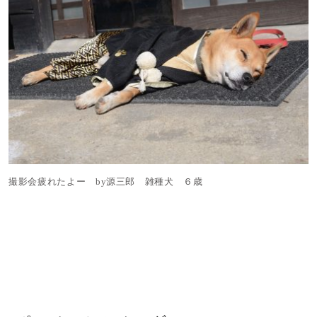
撮影会疲れたよー by源三郎 雑種犬 ６歳